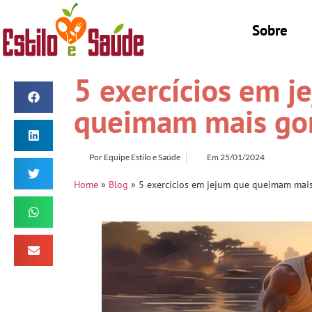
Sobre
5 exercícios em j
queimam mais go
Por
Equipe Estilo e Saúde
Em
25/01/2024
Home
»
Blog
»
5 exercícios em jejum que queimam mai