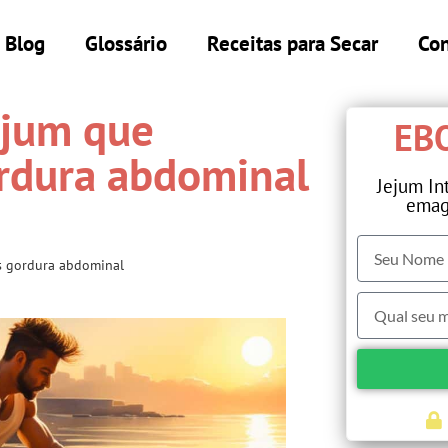
Blog
Glossário
Receitas para Secar
Con
ejum que
EBO
rdura abdominal
Jejum In
emag
s gordura abdominal