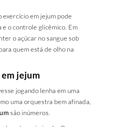
o exercício em jejum pode
a e o controle glicêmico. Em
nter o açúcar no sangue sob
 para quem está de olho na
o em jejum
ivesse jogando lenha em uma
como uma orquestra bem afinada,
jum
são inúmeros.