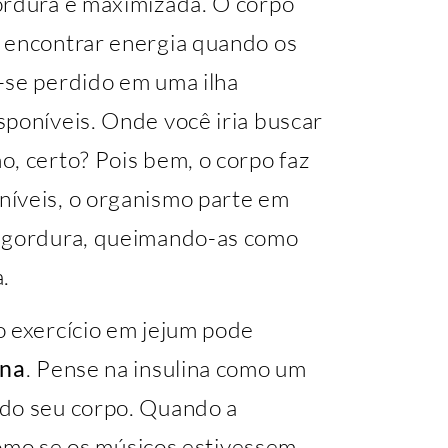
ordura é maximizada. O corpo
 encontrar energia quando os
-se perdido em uma ilha
sponíveis. Onde você iria buscar
, certo? Pois bem, o corpo faz
níveis, o organismo parte em
e gordura, queimando-as como
.
o exercício em jejum pode
ina
. Pense na insulina como um
 do seu corpo. Quando a
 como se os músicos estivessem