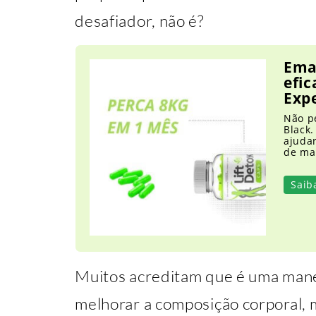
desafiador, não é?
Ema
efic
Exp
Não p
Black.
ajuda
de man
Saib
Muitos acreditam que é uma mane
melhorar a composição corporal, m