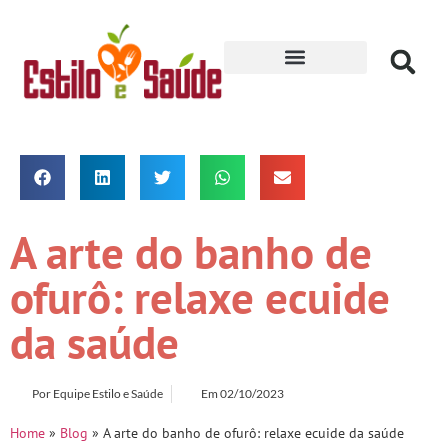
Receitas para Secar
A arte do banho de
ofurô: relaxe ecuide
da saúde
Por
Equipe Estilo e Saúde
Em
02/10/2023
Home
»
Blog
»
A arte do banho de ofurô: relaxe ecuide da saúde