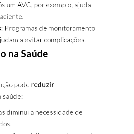
pós um AVC, por exemplo, ajuda
aciente.
s
: Programas de monitoramento
judam a evitar complicações.
ão na Saúde
enção pode
reduzir
m saúde:
s diminui a necessidade de
dos.