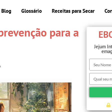
Blog
Glossário
Receitas para Secar
Con
prevenção para a
EBO
Jejum In
emag
e