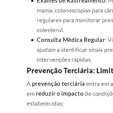
Exames de Rastreamento
: 
mama, colonoscopias para cân
regulares para monitorar press
colesterol.
Consulta Médica Regular
: V
ajudam a identificar sinais p
intervenções rápidas.
Prevenção Terciária: Lim
A
prevenção terciária
entra em a
em
reduzir o impacto
de condiçõ
estabelecidas: