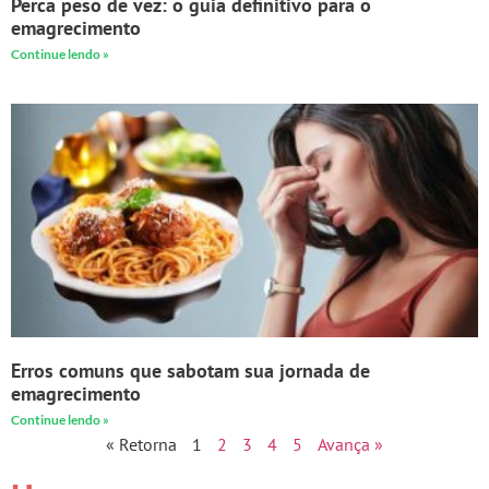
Perca peso de vez: o guia definitivo para o
emagrecimento
Continue lendo »
Erros comuns que sabotam sua jornada de
emagrecimento
Continue lendo »
« Retorna
1
2
3
4
5
Avança »