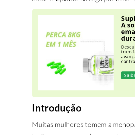
Supl
A s
ema
dur
Descu
trans
avança
contro
Saib
Introdução
Muitas mulheres temem a menopa