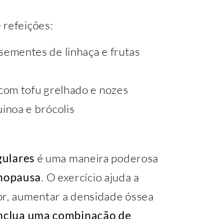
 refeições:
sementes de linhaça e frutas
com tofu grelhado e nozes
inoa e brócolis
gulares
é uma maneira poderosa
enopausa
. O exercício ajuda a
or, aumentar a densidade óssea
nclua uma combinação de