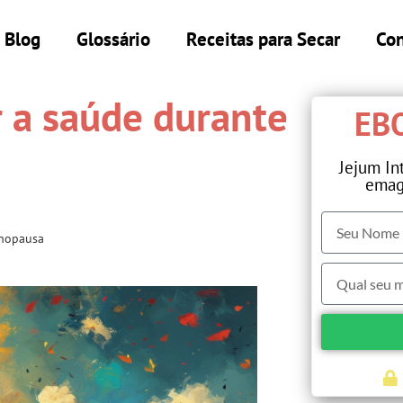
Blog
Glossário
Receitas para Secar
Con
 a saúde durante
EBO
Jejum In
emag
enopausa