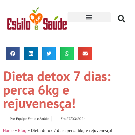
Receitas para Secar
Dieta detox 7 dias:
perca 6kg e
rejuvenesça!
Por
Equipe Estilo e Saúde
Em
27/03/2024
Home
»
Blog
»
Dieta detox 7 dias: perca 6kg e rejuvenesça!