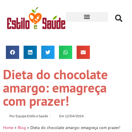
Receitas para Secar
Dieta do chocolate
amargo: emagreça
com prazer!
Por
Equipe Estilo e Saúde
Em
12/04/2024
Home
»
Blog
»
Dieta do chocolate amargo: emagreça com prazer!