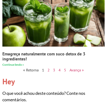
Emagreça naturalmente com suco detox de 3
ingredientes!
Continue lendo »
« Retorna
1
2
3
4
5
Avança »
Hey
O que você achou deste conteúdo? Conte nos
comentários.