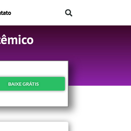
tato
cêmico
BAIXE GRÁTIS