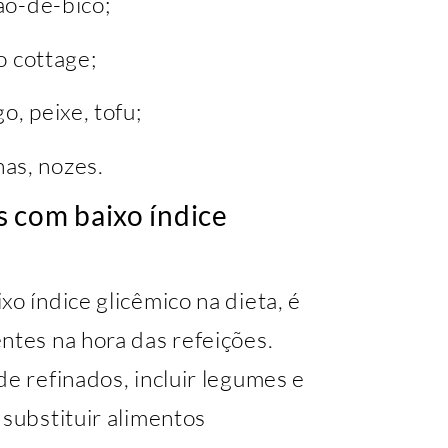
rão-de-bico;
jo cottage;
o, peixe, tofu;
as, nozes.
 com baixo índice
o índice glicêmico na dieta, é
ntes na hora das refeições.
de refinados, incluir legumes e
 substituir alimentos