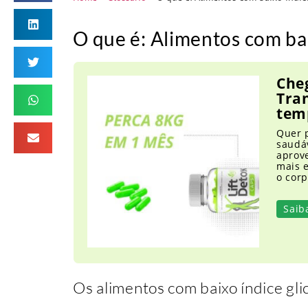
O que é: Alimentos com bai
Cheg
Tra
tem
Quer 
saudáv
aprove
mais e
o cor
Saib
Os alimentos com baixo índice gl