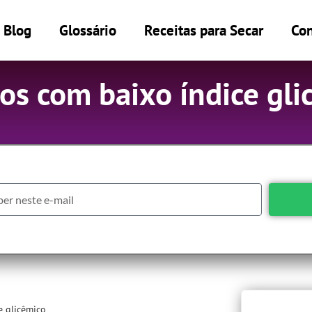
Blog
Glossário
Receitas para Secar
Con
os com baixo índice gli
e glicêmico