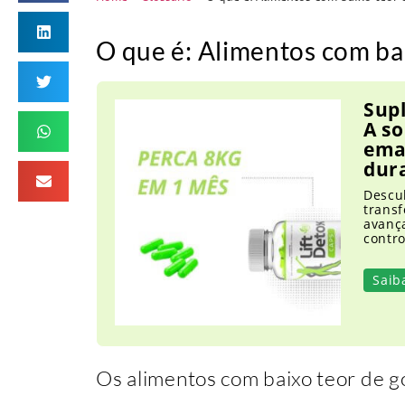
O que é: Alimentos com ba
Supl
A s
ema
dur
Descu
trans
avança
contro
Saib
Os alimentos com baixo teor de g