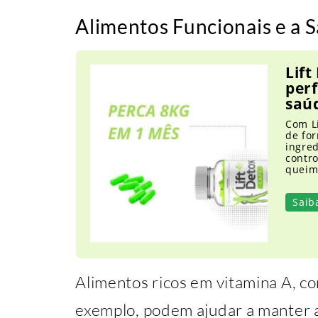
Alimentos Funcionais e a 
Lift
per
saú
Com L
de for
ingre
contro
queim
Saib
Alimentos ricos em vitamina A, co
exemplo, podem ajudar a manter a