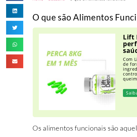
O que são Alimentos Funci
Lift
per
saú
Com L
de for
ingre
contro
queim
Saib
Os alimentos funcionais são aque