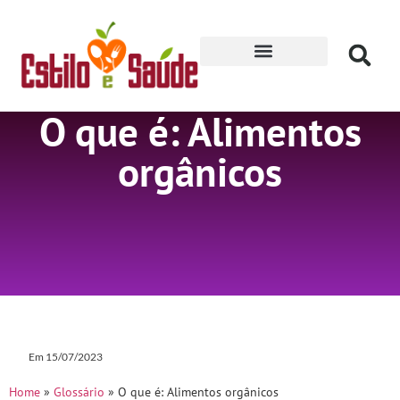
Receitas para Secar
O que é: Alimentos
orgânicos
Em
15/07/2023
Home
»
Glossário
»
O que é: Alimentos orgânicos