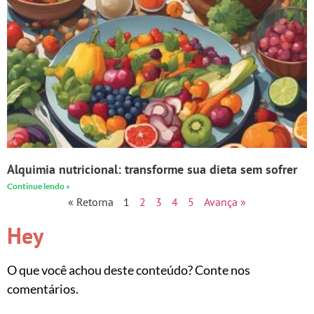
Alquimia nutricional: transforme sua dieta sem sofrer
Continue lendo »
« Retorna
1
2
3
4
5
Avança »
Hey
O que você achou deste conteúdo? Conte nos
comentários.