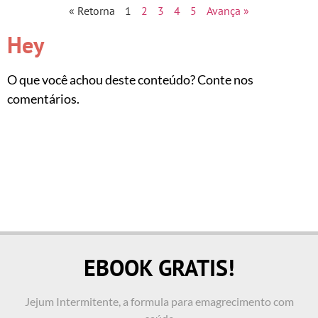
« Retorna
1
2
3
4
5
Avança »
Hey
O que você achou deste conteúdo? Conte nos
comentários.
EBOOK GRATIS!
Jejum Intermitente, a formula para emagrecimento com