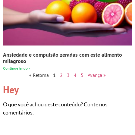
Ansiedade e compulsão zeradas com este alimento
milagroso
Continue lendo »
« Retorna
1
2
3
4
5
Avança »
Hey
O que você achou deste conteúdo? Conte nos
comentários.