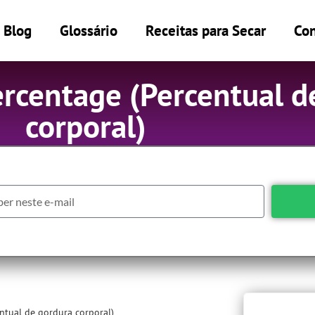
Blog
Glossário
Receitas para Secar
Con
ercentage (Percentual d
corporal)
ntual de gordura corporal)