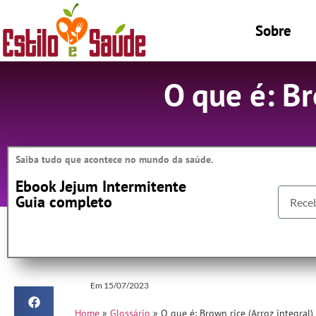
Sobre
O que é: Br
Saiba tudo que acontece no mundo da saúde.
Ebook Jejum Intermitente
Guia completo
Em
15/07/2023
Home
»
Glossário
»
O que é: Brown rice (Arroz integral)