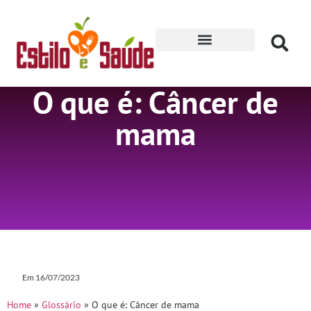
Receitas para Secar
O que é: Câncer de
mama
Em
16/07/2023
Home
»
Glossário
»
O que é: Câncer de mama