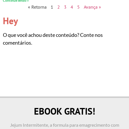
Continue lendo »
« Retorna
1
2
3
4
5
Avança »
Hey
O que você achou deste conteúdo? Conte nos
comentários.
EBOOK GRATIS!
Jejum Intermitente, a formula para emagrecimento com