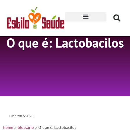
Receitas para Secar
O que é: Lactobacilos
Em
19/07/2023
Home
»
Glossário
»
O que é: Lactobacilos