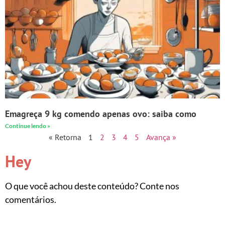
Emagreça 9 kg comendo apenas ovo: saiba como
Continue lendo »
« Retorna
1
2
3
4
5
Avança »
Hey
O que você achou deste conteúdo? Conte nos
comentários.