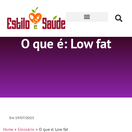
Receitas para Secar
O que é: Low fat
Em
19/07/2023
Home
»
Glossário
»
O que é: Low fat