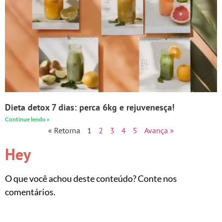
Dieta detox 7 dias: perca 6kg e rejuvenesça!
Continue lendo »
« Retorna
1
2
3
4
5
Avança »
Hey
O que você achou deste conteúdo? Conte nos
comentários.