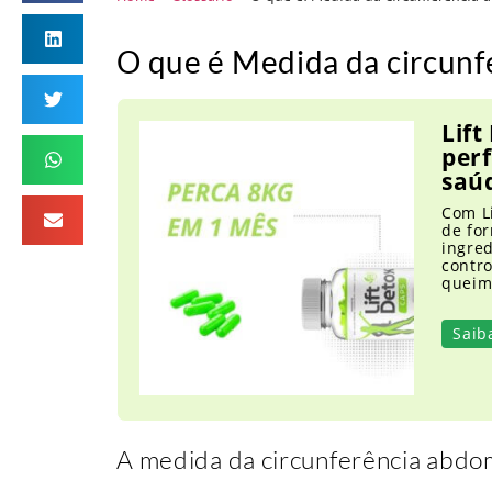
O que é Medida da circunf
Lift
per
saú
Com L
de for
ingre
contro
queim
Saib
A medida da circunferência abdom