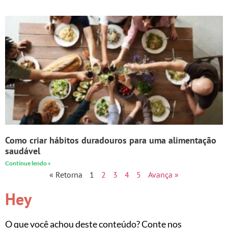
Como criar hábitos duradouros para uma alimentação
saudável
Continue lendo »
« Retorna
1
2
3
4
5
Avança »
Hey
O que você achou deste conteúdo? Conte nos