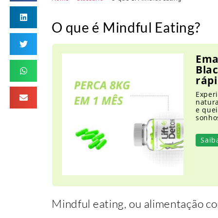
O que é Mindful Eating?
Ema
Blac
rápi
Experi
natur
e que
sonho
Saib
Mindful eating, ou alimentação co