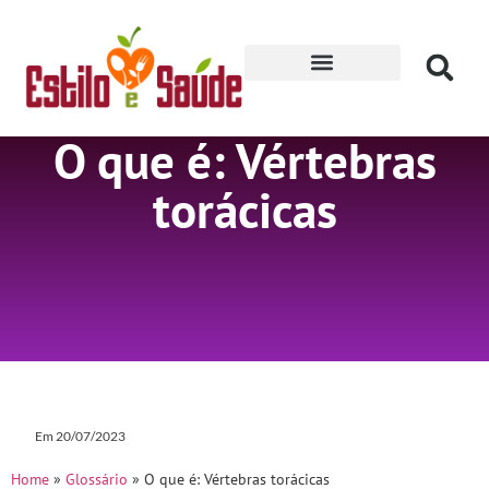
Receitas para Secar
O que é: Vértebras
torácicas
Em
20/07/2023
Home
»
Glossário
»
O que é: Vértebras torácicas