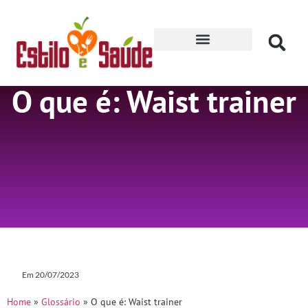
Receitas para Secar
O que é: Waist trainer
Em
20/07/2023
Home
»
Glossário
»
O que é: Waist trainer