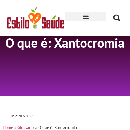
Receitas para Secar
O que é: Xantocromia
Em
21/07/2023
Home
»
Glossário
»
O que é: Xantocromia