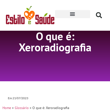
Receitas para Secar
O que é:
Xeroradiografia
Em
21/07/2023
Home
»
Glossário
»
O que é: Xeroradiografia