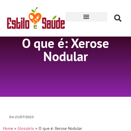
Receitas para Secar
O que é: Xerose
Nodular
Em
21/07/2023
Home
»
Glossário
»
O que é: Xerose Nodular