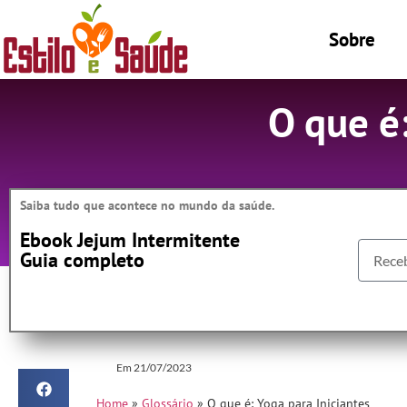
Sobre
O que é:
Saiba tudo que acontece no mundo da saúde.
Ebook Jejum Intermitente
Guia completo
Em
21/07/2023
Home
»
Glossário
»
O que é: Yoga para Iniciantes