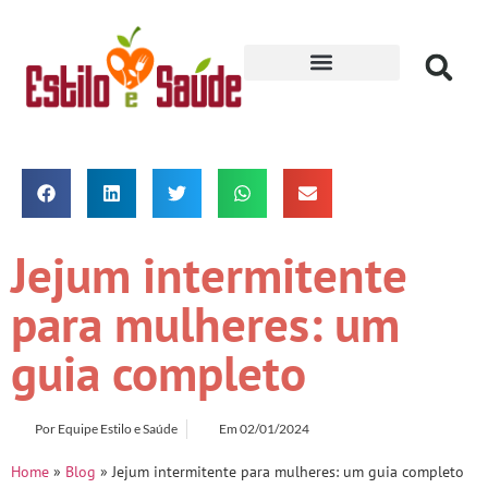
Receitas para Secar
Jejum intermitente
para mulheres: um
guia completo
Por
Equipe Estilo e Saúde
Em
02/01/2024
Home
»
Blog
»
Jejum intermitente para mulheres: um guia completo