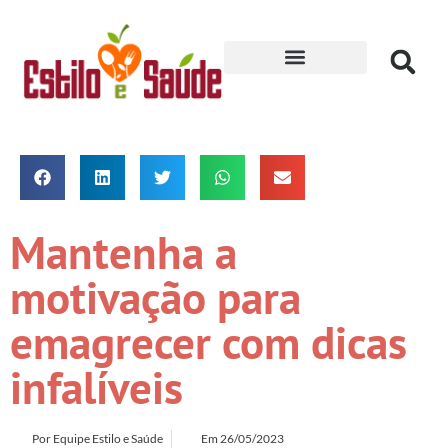
Receitas para Secar
Mantenha a
motivação para
emagrecer com dicas
infalíveis
Por
Equipe Estilo e Saúde
Em
26/05/2023