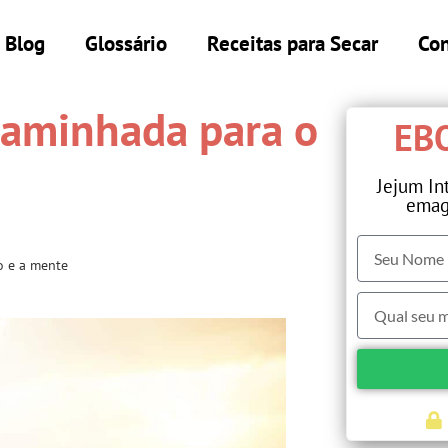
Blog
Glossário
Receitas para Secar
Con
caminhada para o
EBO
Jejum In
emag
o e a mente