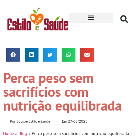
Receitas para Secar
Perca peso sem
sacrifícios com
nutrição equilibrada
Por
Equipe Estilo e Saúde
Em
27/05/2023
Home
»
Blog
»
Perca peso sem sacrifícios com nutrição equilibrada