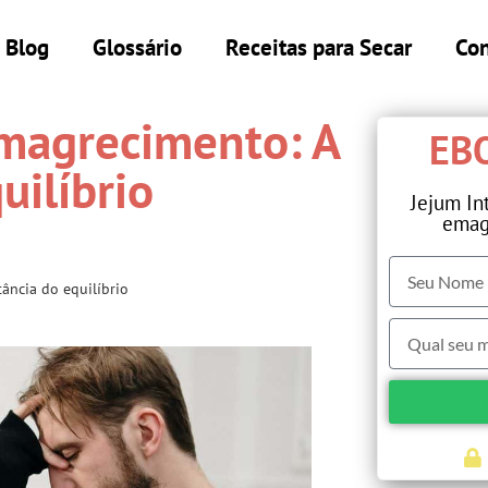
Blog
Glossário
Receitas para Secar
Con
magrecimento: A
EBO
uilíbrio
Jejum In
emag
ância do equilíbrio