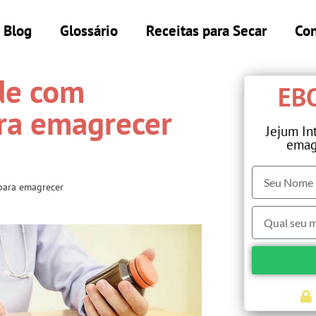
Blog
Glossário
Receitas para Secar
Con
de com
EBO
ra emagrecer
Jejum In
emag
para emagrecer