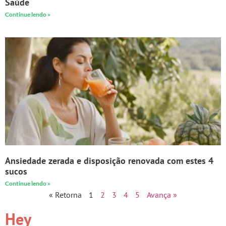
Saúde
Continue lendo »
Ansiedade zerada e disposição renovada com estes 4
sucos
Continue lendo »
« Retorna
1
2
3
4
5
Avança »
Hey