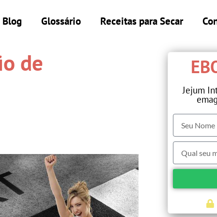
Blog
Glossário
Receitas para Secar
Con
io de
EBO
Jejum In
emag