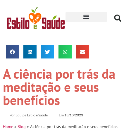
Receitas para Secar
A ciência por trás da
meditação e seus
benefícios
Por
Equipe Estilo e Saúde
Em
13/10/2023
Home
»
Blog
»
A ciência por trás da meditação e seus benefícios