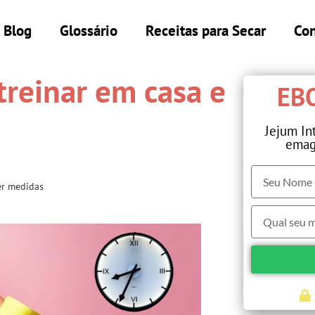
Blog
Glossário
Receitas para Secar
Con
treinar em casa e
EBO
Jejum In
emag
der medidas