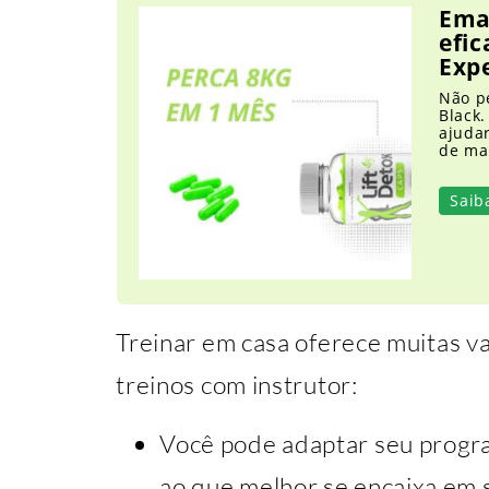
Ema
efic
Exp
Não p
Black.
ajuda
de man
Saib
Treinar em casa oferece muitas 
treinos com instrutor:
Você pode adaptar seu progra
ao que melhor se encaixa em