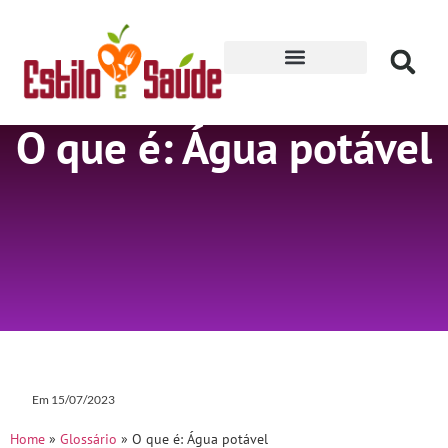
Receitas para Secar
O que é: Água potável
Em
15/07/2023
Home
»
Glossário
»
O que é: Água potável