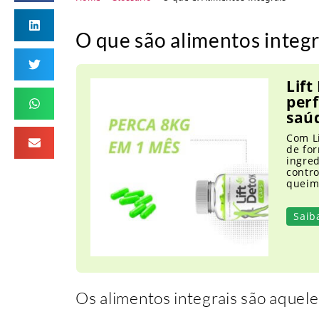
O que são alimentos integr
Lift
per
saú
Com L
de for
ingre
contro
queim
Saib
Os alimentos integrais são aquel