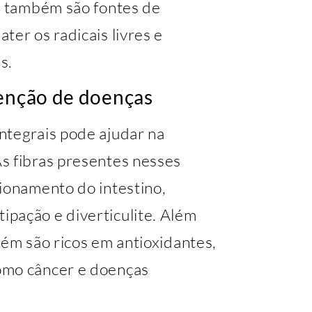
is também são fontes de
ter os radicais livres e
s.
venção de doenças
ntegrais pode ajudar na
s fibras presentes nesses
cionamento do intestino,
pação e diverticulite. Além
bém são ricos em antioxidantes,
omo câncer e doenças