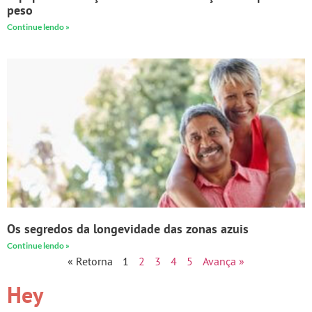
peso
Continue lendo »
Os segredos da longevidade das zonas azuis
Continue lendo »
« Retorna
1
2
3
4
5
Avança »
Hey