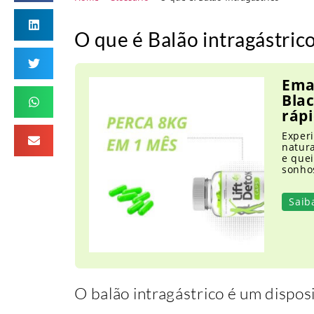
O que é Balão intragástric
Ema
Blac
rápi
Experi
natur
e que
sonho
Saib
O balão intragástrico é um dispos