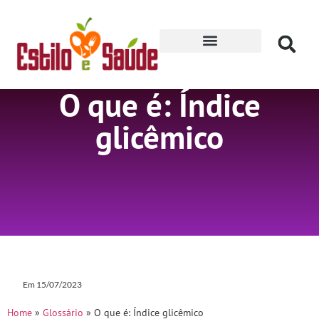
Receitas para Secar
O que é: Índice
glicêmico
Em
15/07/2023
Home
»
Glossário
»
O que é: Índice glicêmico