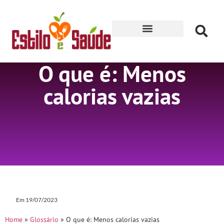
Receitas para Secar
O que é: Menos
calorias vazias
Em
19/07/2023
Home
»
Glossário
»
O que é: Menos calorias vazias