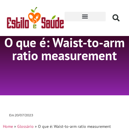
Receitas para Secar
O que é: Waist-to-arm
ratio measurement
Em
20/07/2023
Home
»
Glossário
»
O que é: Waist-to-arm ratio measurement