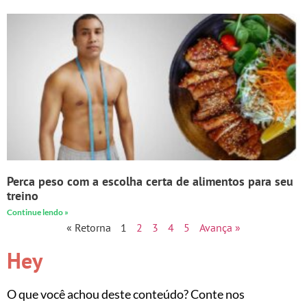
Perca peso com a escolha certa de alimentos para seu
treino
Continue lendo »
« Retorna
1
2
3
4
5
Avança »
Hey
O que você achou deste conteúdo? Conte nos