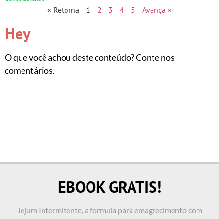
« Retorna
1
2
3
4
5
Avança »
Hey
O que você achou deste conteúdo? Conte nos
comentários.
EBOOK GRATIS!
Jejum Intermitente, a formula para emagrecimento com